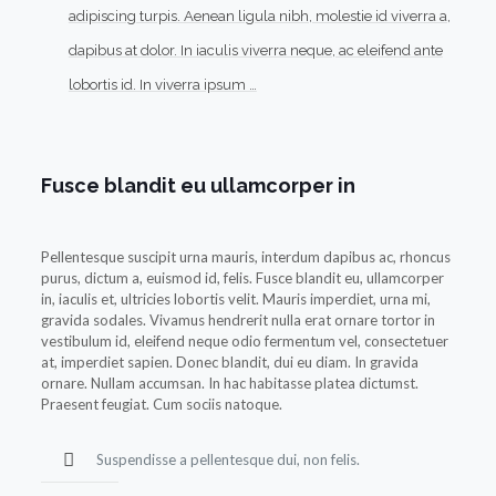
adipiscing turpis. Aenean ligula nibh, molestie id viverra a,
dapibus at dolor. In iaculis viverra neque, ac eleifend ante
lobortis id. In viverra ipsum …
Fusce blandit eu ullamcorper in
Pellentesque suscipit urna mauris, interdum dapibus ac, rhoncus
purus, dictum a, euismod id, felis. Fusce blandit eu, ullamcorper
in, iaculis et, ultricies lobortis velit. Mauris imperdiet, urna mi,
gravida sodales. Vivamus hendrerit nulla erat ornare tortor in
vestibulum id, eleifend neque odio fermentum vel, consectetuer
at, imperdiet sapien. Donec blandit, dui eu diam. In gravida
ornare. Nullam accumsan. In hac habitasse platea dictumst.
Praesent feugiat. Cum sociis natoque.
Suspendisse a pellentesque dui, non felis.