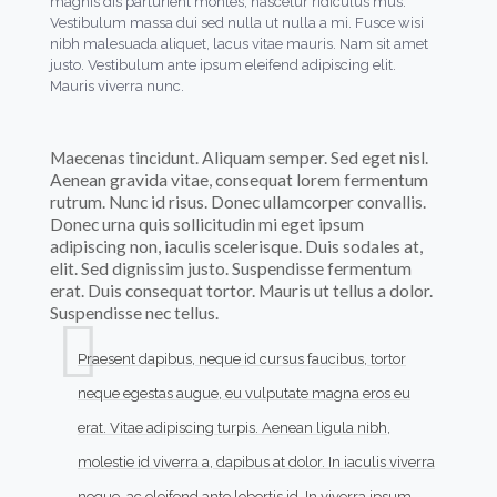
magnis dis parturient montes, nascetur ridiculus mus.
Vestibulum massa dui sed nulla ut nulla a mi. Fusce wisi
nibh malesuada aliquet, lacus vitae mauris. Nam sit amet
justo. Vestibulum ante ipsum eleifend adipiscing elit.
Mauris viverra nunc.
Maecenas tincidunt. Aliquam semper. Sed eget nisl.
Aenean gravida vitae, consequat lorem fermentum
rutrum. Nunc id risus. Donec ullamcorper convallis.
Donec urna quis sollicitudin mi eget ipsum
adipiscing non, iaculis scelerisque. Duis sodales at,
elit. Sed dignissim justo. Suspendisse fermentum
erat. Duis consequat tortor. Mauris ut tellus a dolor.
Suspendisse nec tellus.
Praesent dapibus, neque id cursus faucibus, tortor
neque egestas augue, eu vulputate magna eros eu
erat. Vitae adipiscing turpis. Aenean ligula nibh,
molestie id viverra a, dapibus at dolor. In iaculis viverra
neque, ac eleifend ante lobortis id. In viverra ipsum …